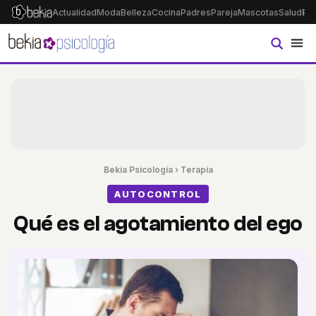
Actualidad
Moda
Belleza
Cocina
Padres
Pareja
Mascotas
Salud
Ps
Bekia Psicología
›
Terapia
AUTOCONTROL
Qué es el agotamiento del ego