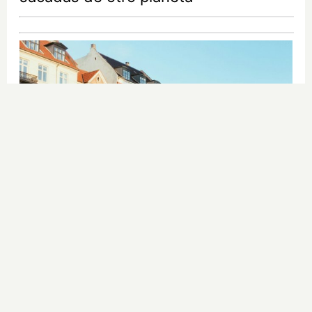
¿De verdad hacen esto?
Costumbres que rompen todos los
esquemas