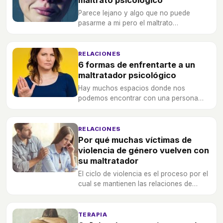
Parece lejano y algo que no puede
pasarme a mi pero el maltrato
psicológico es algo que se cuela sin que
te des cuenta, cómo detectarlo y
detenerlo es importante.
RELACIONES
6 formas de enfrentarte a un
maltratador psicológico
Hay muchos espacios donde nos
podemos encontrar con una persona
que nos maltrate psicológicamente a
nosotros o a otras personas, ¿cómo
hacerles frente?
RELACIONES
Por qué muchas víctimas de
violencia de género vuelven con
su maltratador
El ciclo de violencia es el proceso por el
cual se mantienen las relaciones de
pareja en las que hay violencia de
género y es muy importante conocerlo.
TERAPIA