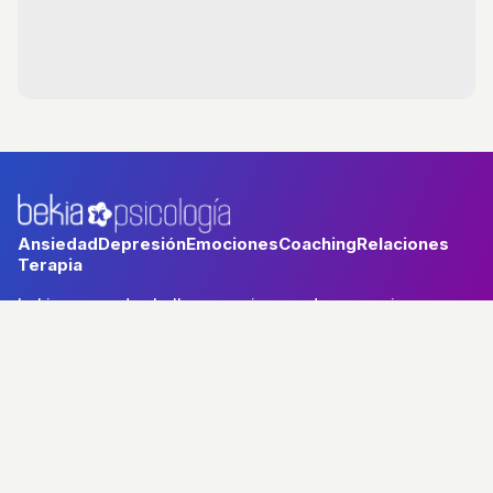
Ansiedad
Depresión
Emociones
Coaching
Relaciones
Terapia
bekia.es
·
moda
·
belleza
·
cocina
·
padres
·
pareja
·
mascotas
·
salud
·
psicología
·
hogar
·
fit
·
viajes
Aviso legal
Política de privacidad
Política de cookies
RSS
© 2026 Bekia Psicología