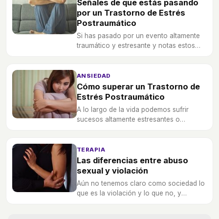
Señales de que estás pasando
por un Trastorno de Estrés
Postraumático
Si has pasado por un evento altamente
traumático y estresante y notas estos
síntomas, es probable que tengas un
TEPT.
ANSIEDAD
Cómo superar un Trastorno de
Estrés Postraumático
A lo largo de la vida podemos sufrir
sucesos altamente estresantes o
traumáticos que suelen desembocar en
un trastorno de estrés postraumático
TERAPIA
Las diferencias entre abuso
sexual y violación
Aún no tenemos claro como sociedad lo
que es la violación y lo que no, y
también en el ámbito de la justicia.