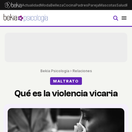
Actualidad
Moda
Belleza
Cocina
Padres
Pareja
Mascotas
Salud
Ps
Bekia Psicología
›
Relaciones
MALTRATO
Qué es la violencia vicaria