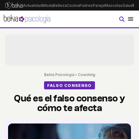
Actualidad
Moda
Belleza
Cocina
Padres
Pareja
Mascotas
Salud
Ps
Bekia Psicología
›
Coaching
FALSO CONSENSO
Qué es el falso consenso y
cómo te afecta