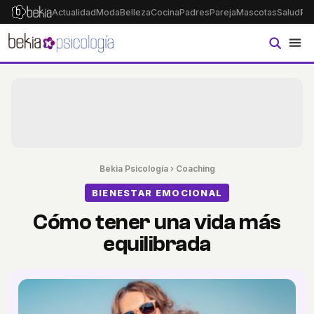
Actualidad
Moda
Belleza
Cocina
Padres
Pareja
Mascotas
Salud
Ps
Bekia Psicología
›
Coaching
BIENESTAR EMOCIONAL
Cómo tener una vida más
equilibrada