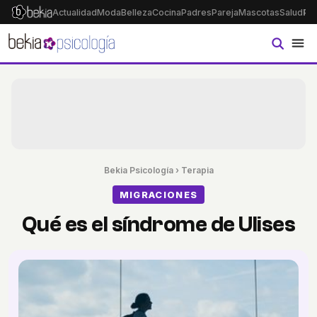
Actualidad
Moda
Belleza
Cocina
Padres
Pareja
Mascotas
Salud
Ps
Bekia Psicología
›
Terapia
MIGRACIONES
Qué es el síndrome de Ulises