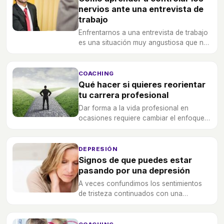
nervios ante una entrevista de
trabajo
Enfrentarnos a una entrevista de trabajo
es una situación muy angustiosa que nos
puede hacer sentir muy nerviosos,
¡aprende a controlar esa ansiedad!
COACHING
Qué hacer si quieres reorientar
tu carrera profesional
Dar forma a la vida profesional en
ocasiones requiere cambiar el enfoque
de nuestra empleabilidad, formación y
desarrollo.
DEPRESIÓN
Signos de que puedes estar
pasando por una depresión
A veces confundimos los sentimientos
de tristeza continuados con una
depresión, pero este trastorno
psicológico se caracteriza por otras
señales, como las que os exponemos.