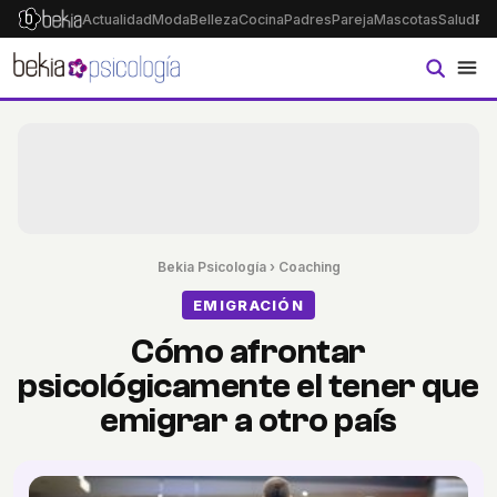
Actualidad
Moda
Belleza
Cocina
Padres
Pareja
Mascotas
Salud
Ps
Bekia Psicología
›
Coaching
EMIGRACIÓN
Cómo afrontar
psicológicamente el tener que
emigrar a otro país