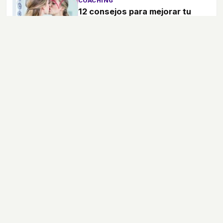
COACHING
12 consejos para mejorar tu
autoestima
Tener una buena autoestima es muy
importante para afrontar los diferentes
retos que se nos presentan en la vida, te
ayudamos a desarrollar un mejor
concepto de ti.
Ansiedad
Depresión
Emociones
Coaching
Relaciones
Terapia
bekia.es
·
moda
·
belleza
·
cocina
·
padres
·
pareja
·
mascotas
·
salud
·
psicología
·
hogar
·
fit
·
viajes