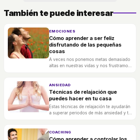
También te puede interesar
EMOCIONES
Cómo aprender a ser feliz
disfrutando de las pequeñas
cosas
A veces nos ponemos metas demasiado
altas en nuestras vidas y nos frustramos,
cuando en realidad lo que nos hace
felices lo tenemos al alcance de la mano.
ANSIEDAD
Técnicas de relajación que
puedes hacer en tu casa
Estas técnicas de relajación te ayudarán
a superar periodos de más ansiedad y te
ayudarán también a dormir mejor.
COACHING
Cómo aprender a controlar los