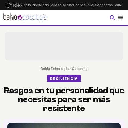
Actualidad
Moda
Belleza
Cocina
Padres
Pareja
Mascotas
Salud
Ps
Bekia Psicología
›
Coaching
RESILIENCIA
Rasgos en tu personalidad que
necesitas para ser más
resistente