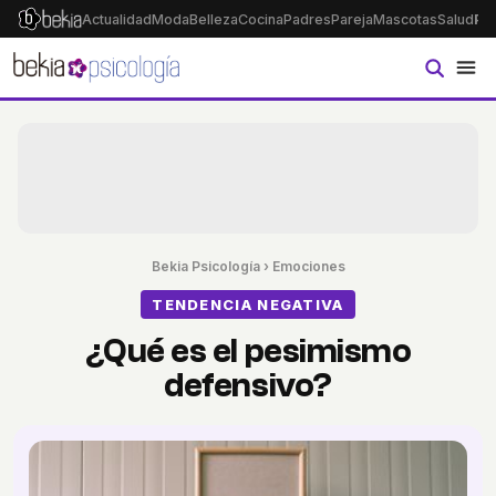
Actualidad
Moda
Belleza
Cocina
Padres
Pareja
Mascotas
Salud
Ps
Bekia Psicología
›
Emociones
TENDENCIA NEGATIVA
¿Qué es el pesimismo
defensivo?