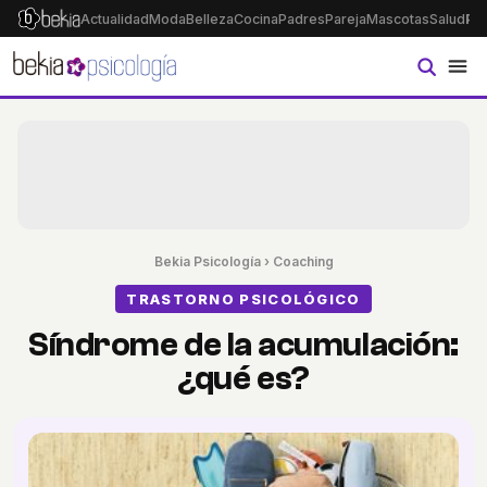
Actualidad
Moda
Belleza
Cocina
Padres
Pareja
Mascotas
Salud
Ps
Bekia Psicología
›
Coaching
TRASTORNO PSICOLÓGICO
Síndrome de la acumulación:
¿qué es?