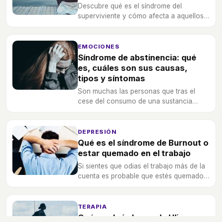
Descubre qué es el síndrome del
superviviente y cómo afecta a aquellos
que lo padecen, ¿podría pasarte alguna
vez?
EMOCIONES
Síndrome de abstinencia: qué
es, cuáles son sus causas,
tipos y síntomas
Son muchas las personas que tras el
cese del consumo de una sustancia
sufren este conocido síndrome durante
un tiempo.
DEPRESIÓN
Qué es el síndrome de Burnout o
estar quemado en el trabajo
Si sientes que odias el trabajo más de la
cuenta es probable que estés quemado
o padeciendo el Síndrome de Burnout.
TERAPIA
Qué es el síndrome de Ulises