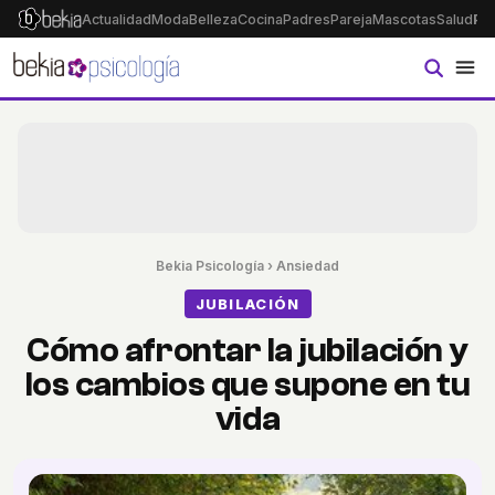
Actualidad
Moda
Belleza
Cocina
Padres
Pareja
Mascotas
Salud
Ps
Bekia Psicología
›
Ansiedad
JUBILACIÓN
Cómo afrontar la jubilación y
los cambios que supone en tu
vida