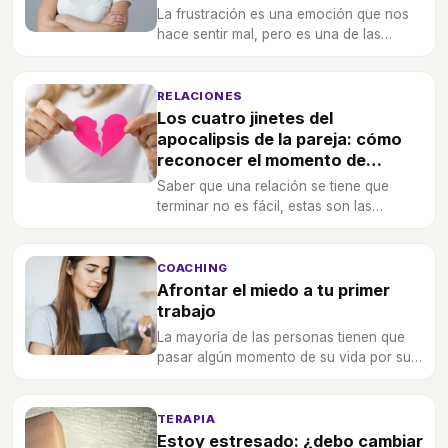
La frustración es una emoción que nos
hace sentir mal, pero es una de las
mayores herramientas de aprendizaje y
madurez que tenemos.
RELACIONES
Los cuatro jinetes del
apocalipsis de la pareja: cómo
reconocer el momento de
romper
Saber que una relación se tiene que
terminar no es fácil, estas son las
mayores señales de que una pareja ya
no se puede salvar.
COACHING
Afrontar el miedo a tu primer
trabajo
La mayoría de las personas tienen que
pasar algún momento de su vida por su
primer día de trabajo, pero no debes
tener miedo.
TERAPIA
Estoy estresado: ¿debo cambiar