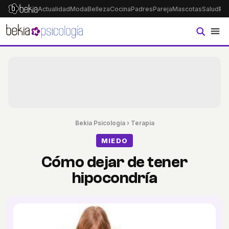
Actualidad
Moda
Belleza
Cocina
Padres
Pareja
Mascotas
Salud
Ps
Bekia Psicología
›
Terapia
MIEDO
Cómo dejar de tener
hipocondría