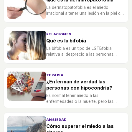
La dermatopatofobia es el miedo
irracional a tener una lesión en la piel de
cualquier tipo, y condiciones mucho la
vida las personas que lo padecen.
RELACIONES
Qué es la bifobia
La bifobia es un tipo de LGTBfobia
relativa al desprecio a las personas
bisexuales, además de los estereotipos y
prejuicios que hay sobre ellas.
TERAPIA
¿Enferman de verdad las
personas con hipocondría?
Es normal tener miedo a las
enfermedades o la muerte, pero las
personas con hipocondría no pueden
controlarlo con facilidad, ¿les hace eso
caer ennfermos de verdad?
ANSIEDAD
Cómo superar el miedo a las