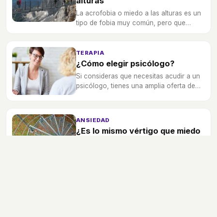
alturas
La acrofobia o miedo a las alturas es un
tipo de fobia muy común, pero que
podrás superar poco a poco si así lo
deseas.
TERAPIA
¿Cómo elegir psicólogo?
Si consideras que necesitas acudir a un
psicólogo, tienes una amplia oferta de
consultas entre las que elegir, ¿qué tipo
de profesional es el que más te
conviene?
ANSIEDAD
¿Es lo mismo vértigo que miedo
a las alturas?
A veces llamamos vértigo al miedo a las
alturas, y es que también podemos tener
esa sensación de desequilibrio y mareo
en una situación así.