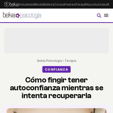
Actualidad
Moda
Belleza
Cocina
Padres
Pareja
Mascotas
Salud
Ps
Bekia Psicología
›
Terapia
CONFIANZA
Cómo fingir tener
autoconfianza mientras se
intenta recuperarla