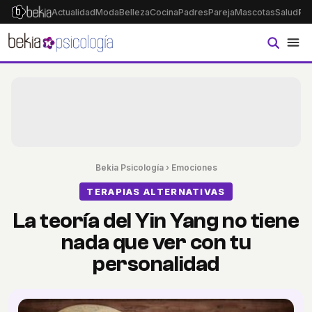
Actualidad
Moda
Belleza
Cocina
Padres
Pareja
Mascotas
Salud
Ps
Bekia Psicología
›
Emociones
TERAPIAS ALTERNATIVAS
La teoría del Yin Yang no tiene
nada que ver con tu
personalidad