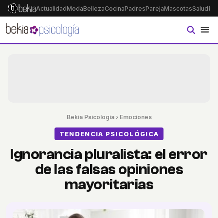
Actualidad
Moda
Belleza
Cocina
Padres
Pareja
Mascotas
Salud
Ps
Bekia Psicología
›
Emociones
TENDENCIA PSICOLÓGICA
Ignorancia pluralista: el error
de las falsas opiniones
mayoritarias