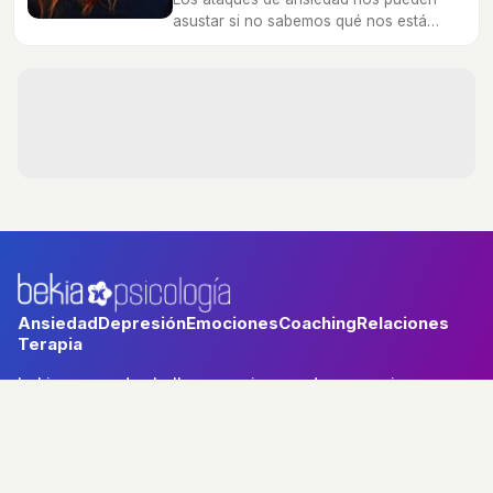
asustar si no sabemos qué nos está
pasando, pero es importante identificarlo
para recibir la ayuda necesaria.
Ansiedad
Depresión
Emociones
Coaching
Relaciones
Terapia
bekia.es
·
moda
·
belleza
·
cocina
·
padres
·
pareja
·
mascotas
·
salud
·
psicología
·
hogar
·
fit
·
viajes
Aviso legal
Política de privacidad
Política de cookies
RSS
© 2026 Bekia Psicología