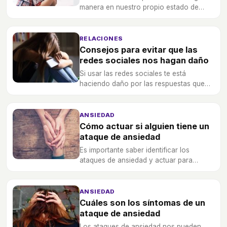
manera en nuestro propio estado de
ánimo, por eso te animamos a usarlas de
manera menos tóxica.
RELACIONES
Consejos para evitar que las
redes sociales nos hagan daño
Si usar las redes sociales te está
haciendo daño por las respuestas que
obtienes de los demás, puedes poner
barreras para evitar que te afecte
psicológicamente.
ANSIEDAD
Cómo actuar si alguien tiene un
ataque de ansiedad
Es importante saber identificar los
ataques de ansiedad y actuar para
ayudar a la persona a relajarse de nuevo
para que deje de sufrir.
ANSIEDAD
Cuáles son los síntomas de un
ataque de ansiedad
Los ataques de ansiedad nos pueden