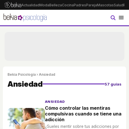
Actualidad
Moda
Belleza
Cocina
Padres
Pareja
Mascotas
Salud
Ps
Bekia Psicología
› Ansiedad
Ansiedad
57 guías
ANSIEDAD
Cómo controlar las mentiras
compulsivas cuando se tiene una
adicción
¿Sueles mentir sobre tus adicciones por