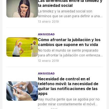
Las diferencias entre la timidez y
la ansiedad social
La timidez y la ansiedad social son
términos que se usan para definir a una
persona que no se atreve a expresarse
13 enero 2019
con libertad.
ANSIEDAD
Cómo afrontar la jubilación y los
cambios que supone en tu vida
No todo el mundo se siente preparado
para afrontar la jubilación con entereza...
¿qué es lo que puede ocurrir?
12 enero 2019
ANSIEDAD
Necesidad de control en el
teléfono móvil: la necesidad de
quitar las notificaciones de las
apps
Hay mucha gente que se agobia por no
poder mirar constantemente el móvil