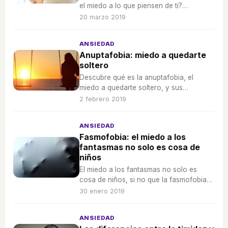
el miedo a lo que piensen de ti?
Descubre cómo controlar esas mentiras
20 marzo 2019
compulsivas.
ANSIEDAD
Anuptafobia: miedo a quedarte
soltero
Descubre qué es la anuptafobia, el
miedo a quedarte soltero, y sus
caracterísiticas.
2 febrero 2019
ANSIEDAD
Fasmofobia: el miedo a los
fantasmas no solo es cosa de
niños
El miedo a los fantasmas no solo es
cosa de niños, si no que la fasmofobia
también la puede padecer los adultos.
30 enero 2019
ANSIEDAD