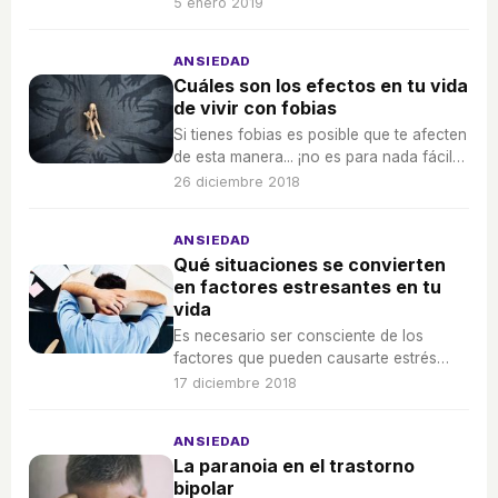
para ver si le ha llegado algún mensaje o
5 enero 2019
notificación.
ANSIEDAD
Cuáles son los efectos en tu vida
de vivir con fobias
Si tienes fobias es posible que te afecten
de esta manera... ¡no es para nada fácil
convivir con ellas!
26 diciembre 2018
ANSIEDAD
Qué situaciones se convierten
en factores estresantes en tu
vida
Es necesario ser consciente de los
factores que pueden causarte estrés
para controlarlos mejor y sentirte bien.
17 diciembre 2018
ANSIEDAD
La paranoia en el trastorno
bipolar