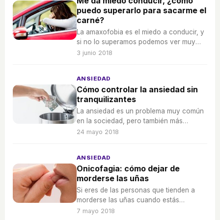
Me da miedo conducir, ¿cómo
puedo superarlo para sacarme el
carné?
La amaxofobia es el miedo a conducir, y
si no lo superamos podemos ver muy
limitadas nuestra libertad de movimientos
3 junio 2018
al no acceder al carné de conducir.
ANSIEDAD
Cómo controlar la ansiedad sin
tranquilizantes
La ansiedad es un problema muy común
en la sociedad, pero también más
medicalizado de lo que debería: aprende
24 mayo 2018
a controlar tu ansiedad sin necesidad de
tranquilizantes.
ANSIEDAD
Onicofagia: cómo dejar de
morderse las uñas
Si eres de las personas que tienden a
morderse las uñas cuando estás
nerviosa, o sin estarlo, es hora de ir
7 mayo 2018
dejando de hacerlo poco a poco.