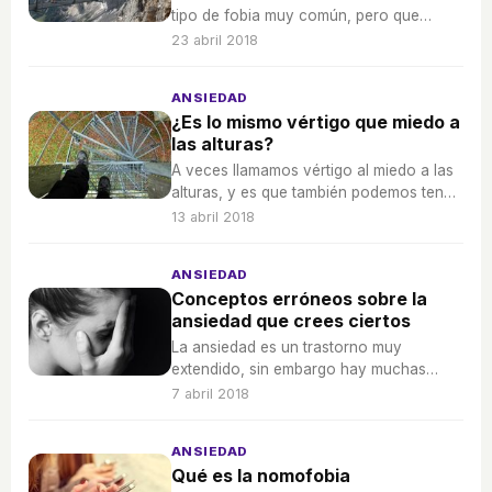
tipo de fobia muy común, pero que
podrás superar poco a poco si así lo
23 abril 2018
deseas.
ANSIEDAD
¿Es lo mismo vértigo que miedo a
las alturas?
A veces llamamos vértigo al miedo a las
alturas, y es que también podemos tener
esa sensación de desequilibrio y mareo
13 abril 2018
en una situación así.
ANSIEDAD
Conceptos erróneos sobre la
ansiedad que crees ciertos
La ansiedad es un trastorno muy
extendido, sin embargo hay muchas
ideas alrededor de este concepto que
7 abril 2018
son falsas, te explicamos los falsos mitos
de la ansiedad.
ANSIEDAD
Qué es la nomofobia