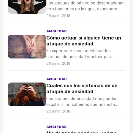
Los ataques de pánico se desencadenan
en situaciones en las que, de manera
probable o no, tememos por nuestra
29 junio 2018
vida.
ANSIEDAD
Cómo actuar si alguien tiene un
ataque de ansiedad
Es importante saber identificar los
ataques de ansiedad y actuar para
ayudar a la persona a relajarse de nuevo
26 junio 2018
para que deje de sufrir.
ANSIEDAD
Cuáles son los síntomas de un
ataque de ansiedad
Los ataques de ansiedad nos pueden
asustar si no sabemos qué nos está
pasando, pero es importante identificarlo
22 junio 2018
para recibir la ayuda necesaria.
ANSIEDAD