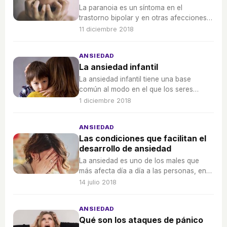
La paranoia es un síntoma en el
trastorno bipolar y en otras afecciones,
pero, ¿en qué consiste exactamente?
11 diciembre 2018
ANSIEDAD
La ansiedad infantil
La ansiedad infantil tiene una base
común al modo en el que los seres
humanos experimentan este trastorno.
1 diciembre 2018
ANSIEDAD
Las condiciones que facilitan el
desarrollo de ansiedad
La ansiedad es uno de los males que
más afecta día a día a las personas, en
este artículo se detallan todos aquellos
14 julio 2018
factores que ayudan a la proliferación
de este mal.
ANSIEDAD
Qué son los ataques de pánico