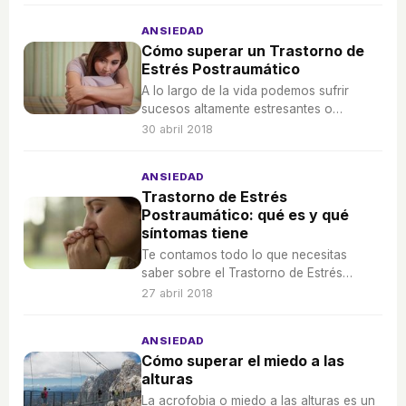
ANSIEDAD
Cómo superar un Trastorno de
Estrés Postraumático
A lo largo de la vida podemos sufrir
sucesos altamente estresantes o
traumáticos que suelen desembocar en
30 abril 2018
un trastorno de estrés postraumático
ANSIEDAD
Trastorno de Estrés
Postraumático: qué es y qué
síntomas tiene
Te contamos todo lo que necesitas
saber sobre el Trastorno de Estrés
Postraumático: causas, síntomas,
27 abril 2018
consecuencias y tratamiento.
ANSIEDAD
Cómo superar el miedo a las
alturas
La acrofobia o miedo a las alturas es un