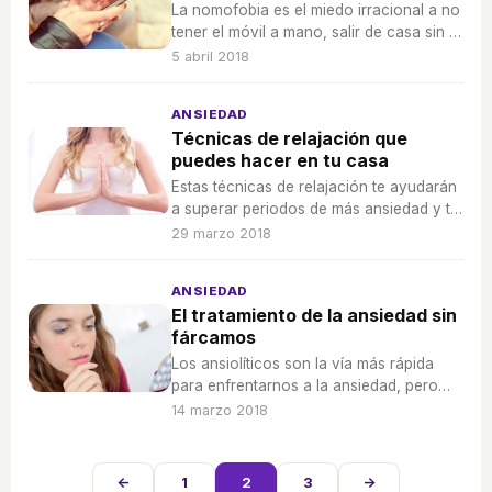
La nomofobia es el miedo irracional a no
tener el móvil a mano, salir de casa sin él
o quedarse sin batería, ¿te sientes
5 abril 2018
identificado?
ANSIEDAD
Técnicas de relajación que
puedes hacer en tu casa
Estas técnicas de relajación te ayudarán
a superar periodos de más ansiedad y te
ayudarán también a dormir mejor.
29 marzo 2018
ANSIEDAD
El tratamiento de la ansiedad sin
fárcamos
Los ansiolíticos son la vía más rápida
para enfrentarnos a la ansiedad, pero
necesitamos hacer terapia conductual
14 marzo 2018
para aprender a enfrentarnos a ella sin
fármacos.
←
1
2
3
→