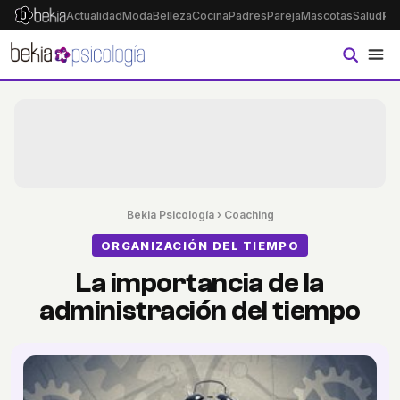
Actualidad
Moda
Belleza
Cocina
Padres
Pareja
Mascotas
Salud
Ps
Bekia Psicología
›
Coaching
ORGANIZACIÓN DEL TIEMPO
La importancia de la
administración del tiempo