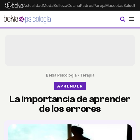
Actualidad
Moda
Belleza
Cocina
Padres
Pareja
Mascotas
Salud
Ps
Bekia Psicología
›
Terapia
APRENDER
La importancia de aprender
de los errores